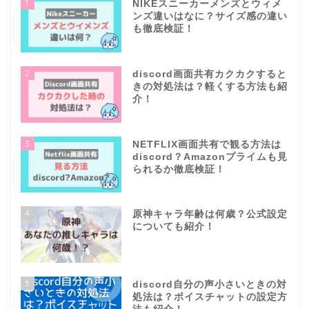
1
NIKEスニーカーメンズとウィメ
ンズ違いはなに？サイズ感の違い
も徹底検証！
2
discord画面共有カクカクすると
きの対処法は？軽くする方法も紹
介！
3
NETFLIX画面共有で観る方法は
discord？Amazonプライムも見
られるか徹底検証！
4
原神キャラ年齢は何歳？公式設定
についても紹介！
5
discord自分の声小さいときの対
処法は？ボイスチャットの設定方