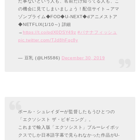
た事ないという人も、名前だけ知ってる人も、こ
の機会に見てしまいましょう！配信サイト→アマ
ゾンプライム◆FOD◆U-NEXT◆dアニメストア
◆NETFLIX(1/10～) 詳細
→
https://t.co/pdX0DSY49z
#バナナフィッシュ
pic.twitter.com/TJd8hFqc8y
— 豆乳 (@LH5586)
December 30, 2019
ポール・シュレイダーが監督したもうひとつの
「エクソシスト ザ・ビギニング」。
これまで輸入版「エクソシスト」ブルーレイボッ
クスでしか日本語字幕で見られなかった作品がU-