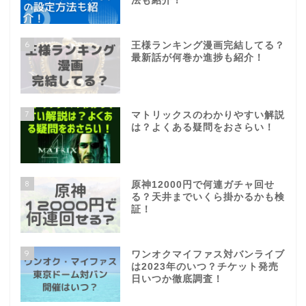
法も紹介！
6
王様ランキング漫画完結してる？
最新話が何巻か進捗も紹介！
7
マトリックスのわかりやすい解説
は？よくある疑問をおさらい！
8
原神12000円で何連ガチャ回せ
る？天井までいくら掛かるかも検
証！
9
ワンオクマイファス対バンライブ
は2023年のいつ？チケット発売
日いつか徹底調査！