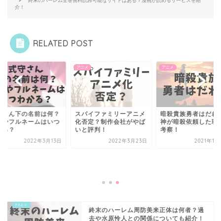
終末のハーレム全巻無料読み可能なサイトはある？漫画が読めるサービスを紹
介！
RELATED POST
メ
アニメ
アニメ
守さん下の名前は何？
スパイファミリーアニメ
暗殺貴族勇者はだれ
名やフルネームはいつ
化否定？制作会社がやば
神が暗殺依頼した理
かる？
いと評判！
考察！
2022年3月13日
2022年3月23日
2021年11
終末のハーレム周防美来正体は何者？過
去や水原怜人との関係についても紹介！