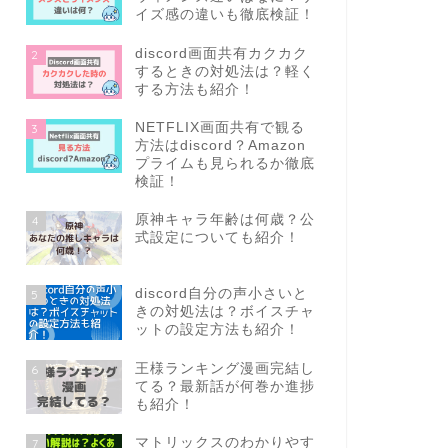
イズ感の違いも徹底検証！
discord画面共有カクカク
2
するときの対処法は？軽く
する方法も紹介！
NETFLIX画面共有で観る
3
方法はdiscord？Amazon
プライムも見られるか徹底
検証！
原神キャラ年齢は何歳？公
4
式設定についても紹介！
discord自分の声小さいと
5
きの対処法は？ボイスチャ
ットの設定方法も紹介！
王様ランキング漫画完結し
6
てる？最新話が何巻か進捗
も紹介！
マトリックスのわかりやす
7