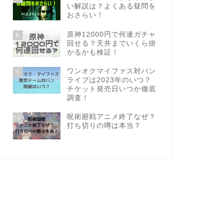
い解説は？よくある疑問を
おさらい！
原神12000円で何連ガチャ
8
回せる？天井までいくら掛
かるかも検証！
ワンオクマイファス対バン
9
ライブは2023年のいつ？
チケット発売日いつか徹底
調査！
呪術廻戦アニメ終了なぜ？
10
打ち切りの噂は本当？