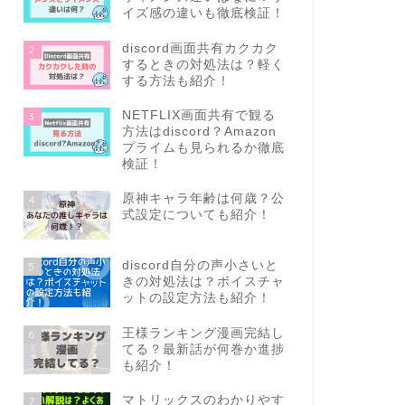
イズ感の違いも徹底検証！
discord画面共有カクカク
2
するときの対処法は？軽く
する方法も紹介！
NETFLIX画面共有で観る
3
方法はdiscord？Amazon
プライムも見られるか徹底
検証！
原神キャラ年齢は何歳？公
4
式設定についても紹介！
discord自分の声小さいと
5
きの対処法は？ボイスチャ
ットの設定方法も紹介！
王様ランキング漫画完結し
6
てる？最新話が何巻か進捗
も紹介！
マトリックスのわかりやす
7