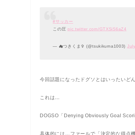
#サッカー
この圧
pic.twitter.com/GTXSiS6aZ4
— ︎︎︎︎☁︎︎つきくま✞ (@tsukikuma1003)
Jul
今回話題になったドグソとはいったいど
これは…
DOGSO「Denying Obviously Goal Sco
具体的には…ファールで「決定的な得点