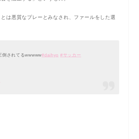
ことは悪質なプレーとみなされ、ファールをした選
倒されてるwwwww
#daihyo
#サッカー
1