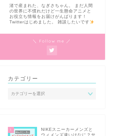
渚で産まれた、なぎさちゃん。 まだ人間
の世界に不慣れだけど一生懸命アニメと
お役立ち情報をお届けがんばります！
Twitterはじめました。 雑談したいです
＼ Follow me ／
カテゴリー
NIKEスニーカーメンズと
1
ウィメンズ違いはなに？サ