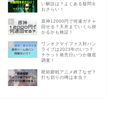
い解説は？よくある疑問を
おさらい！
原神12000円で何連ガチャ
8
回せる？天井までいくら掛
かるかも検証！
ワンオクマイファス対バン
9
ライブは2023年のいつ？
チケット発売日いつか徹底
調査！
呪術廻戦アニメ終了なぜ？
10
打ち切りの噂は本当？