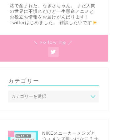
渚で産まれた、なぎさちゃん。 まだ人間
の世界に不慣れだけど一生懸命アニメと
お役立ち情報をお届けがんばります！
Twitterはじめました。 雑談したいです
＼ Follow me ／
カテゴリー
NIKEスニーカーメンズと
1
ウィメンズ違いはなに？サ