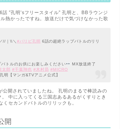
6話 ”孔明’sフリースタイル” 孔明と、BBラウンジ
バトル熱かったですね。放送だけで気づけなかった歌
//｜\\＼
#パリピ孔明
6話の超絶ラップバトルのリリ
バトルのお供にお楽しみください
MX放送終了
龍太郎
#千葉翔也
#木村昴
#MICRO
孔明【マンガ&TVアニメ公式】
ックが公開されていましたね。 孔明のまるで棒読みの
ク。 中に入ってくる三国志あるあるがくすりとき
でなくセカンドバトルのリリックも。
公開