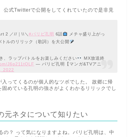
公式Twitterで公開をしてくれていたので是非見
rt 2 ／//｜\\＼
#パリピ孔明
6話
メチャ盛り上がっ
ンドバトルのリリック（歌詞）を大公開
続き、ラップバトルをお楽しみください
MX放送終
.com/J6p211tQLF
— パリピ孔明【マンガ&TVアニ
, 2022
が入ってくるのが個人的なツボでした。 故郷に帰
を固めている孔明の強さがよくわかるリリックでし
の元ネタについて知りたい
るの？ って気になりますよね。パリピ孔明は、中