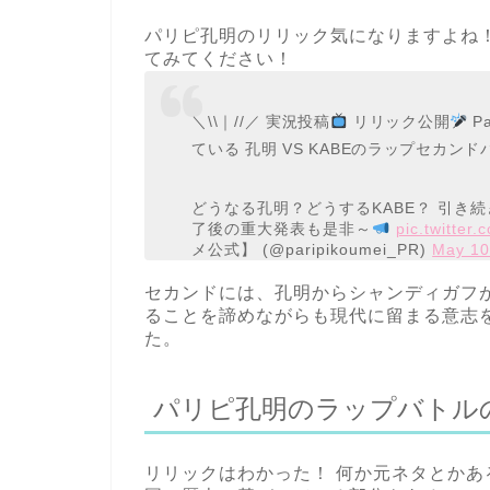
パリピ孔明のリリック気になりますよね！ 
てみてください！
＼\\｜//／ 実況投稿
リリック公開
Pa
ている 孔明 VS KABEのラップセカ
どうなる孔明？どうするKABE？ 引き
了後の重大発表も是非～
pic.twitter
メ公式】 (@paripikoumei_PR)
May 10
セカンドには、孔明からシャンディガフ
ることを諦めながらも現代に留まる意志
た。
パリピ孔明のラップバトル
リリックはわかった！ 何か元ネタとかあ