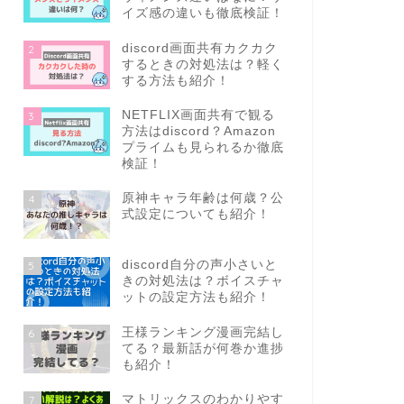
イズ感の違いも徹底検証！
discord画面共有カクカク
2
するときの対処法は？軽く
する方法も紹介！
NETFLIX画面共有で観る
3
方法はdiscord？Amazon
プライムも見られるか徹底
検証！
原神キャラ年齢は何歳？公
4
式設定についても紹介！
discord自分の声小さいと
5
きの対処法は？ボイスチャ
ットの設定方法も紹介！
王様ランキング漫画完結し
6
てる？最新話が何巻か進捗
も紹介！
マトリックスのわかりやす
7