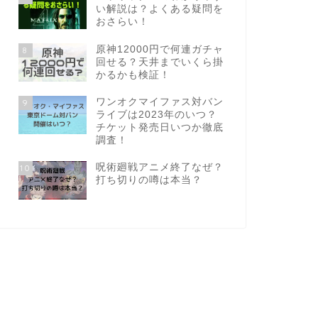
い解説は？よくある疑問を
おさらい！
原神12000円で何連ガチャ
8
回せる？天井までいくら掛
かるかも検証！
ワンオクマイファス対バン
9
ライブは2023年のいつ？
チケット発売日いつか徹底
調査！
呪術廻戦アニメ終了なぜ？
10
打ち切りの噂は本当？