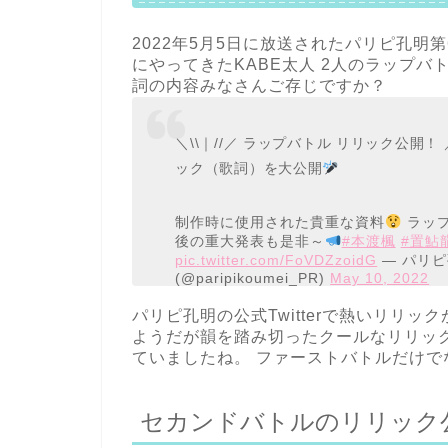
2022年5月5日に放送されたパリピ孔明第
にやってきたKABE太人 2人のラップ
詞の内容みなさんご存じですか？
＼\\｜//／ ラップバトル リリック公開！ ／
ック（歌詞）を大公開
制作時に使用された貴重な資料
ラップ
後の重大発表も是非～
#本渡楓
#置鮎
pic.twitter.com/FoVDZzoidG
— パリピ
(@paripikoumei_PR)
May 10, 2022
パリピ孔明の公式Twitterで熱いリリ
ようだが韻を踏み切ったクールなリリッ
ていましたね。 ファーストバトルだけ
セカンドバトルのリリック