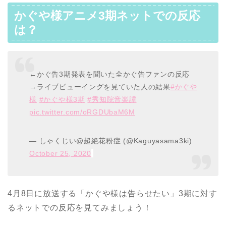
かぐや様アニメ3期ネットでの反応
は？
←かぐ告3期発表を聞いた全かぐ告ファンの反応
→ライブビューイングを見ていた人の結果
#かぐや
様
#かぐや様3期
#秀知院音楽譚
pic.twitter.com/oRGDUbaM6M
— しゃくじい@超絶花粉症 (@Kaguyasama3ki)
October 25, 2020
4月8日に放送する「かぐや様は告らせたい」3期に対す
るネットでの反応を見てみましょう！