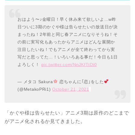
おはよう〜♪金曜日！早く休み来て欲しいよ…w昨
日ついに3期のかぐや様は告らせたいの放送日が決
まったね！2年前と同じ春アニメになりそうね！そ
の前に実写化もあったからアニメはどんな展開か
注目したいね！でもアニメが全て終わってから実
写だと思ってた…！いろいろある事だ！今日も1日
よろしく！
pic.twitter.com/NnJKfTtDi0
— メタコ Sakura
恋ちゃんに｢恋｣をした
(@MetakoPRi1)
October 21, 2021
「かぐや様は告らせたい」アニメ3期は原作のどこまで
がアニメ化されるか見てきました。