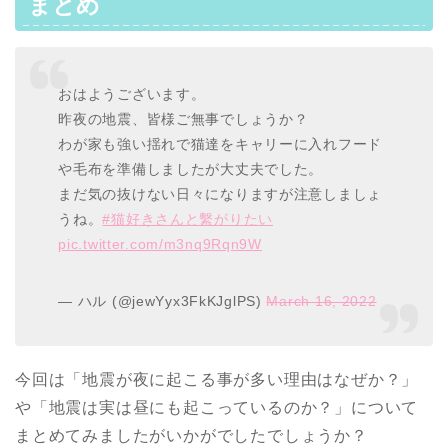
まとめ
おはようございます。
昨夜の地震、皆様ご無事でしょうか？
わが家も強い揺れで猫達をキャリーに入れフード
や毛布を準備しましたが大丈夫でした。
まだ気の抜けない日々になりますが注意しましょ
うね。
#猫好きさんと繫がりたい
pic.twitter.com/m3nq9Rqn9W
— ハル (@jewYyx3FkKJglPS)
March 16, 2022
今回は「地震が夜に起こる事が多い理由はなぜか？」
や「地震は実は昼にも起こっているのか？」について
まとめてみましたがいかがでしたでしょうか？