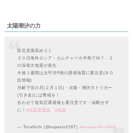
太陽潮汐の力
防災意識高め３１
３０日海外ロシア・カムチャツカ半島でＭ７．２
の深発大地震が発生
今後１週間は太平洋P側の誘発地震に要注意(ＢＯ
氏情報)
月齢下弦の月(２月１日)・太陽・潮汐力トリガー
(引き金)には警戒を！
合わせて低気圧通過後も要注意です・油断せず
に！
#地震要警戒
#地震
— ToraKichi (@supasio2267)
January 30, 2016