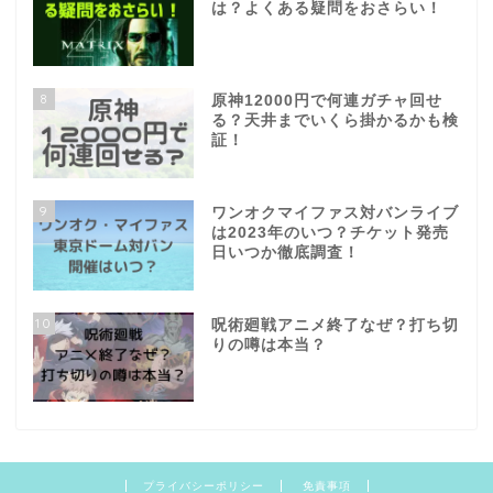
は？よくある疑問をおさらい！
8
原神12000円で何連ガチャ回せ
る？天井までいくら掛かるかも検
証！
9
ワンオクマイファス対バンライブ
は2023年のいつ？チケット発売
日いつか徹底調査！
10
呪術廻戦アニメ終了なぜ？打ち切
りの噂は本当？
プライバシーポリシー
免責事項