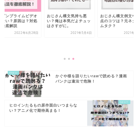
マゾンプライムビデオ
おじさん構文気持ち悪
おじさん構文例文や
れない？原因は？対処
い？俺は本気だよチュッ
点のコツは？元ネタ
を徹底解説
はさすがに。
ムタク？
2022年6月28日
2021年5月4日
2021年5
かぐや様を語りたいrawで読める？漫画
バンクは違法で危険！
ヒロインたるもの原作面白いつまらな
い？アニメ化で期待高まる！