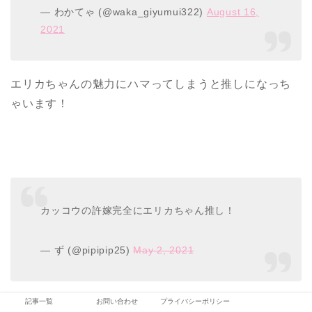
— わかてゃ (@waka_giyumui322)
August 16,
2021
エリカちゃんの魅力にハマってしまうと推しになっち
ゃいます！
カッコウの許嫁完全にエリカちゃん推し！
— ず (@pipipip25)
May 2, 2021
記事一覧
お問い合わせ
プライバシーポリシー
それだけエリカちゃんが魅力溢れる女の子ということ