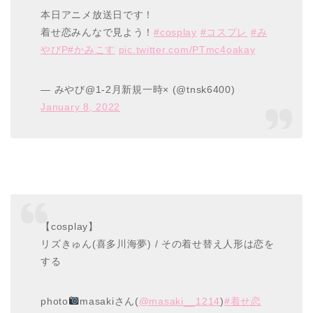
本日アニメ放送日です！
着せ恋みんなで見よう！
#cosplay
#コスプレ
#み
やびP
#かみこす
pic.twitter.com/PTmc4oakay
— みやび@1-2月新規一時× (@tnsk6400)
January 8, 2022
【cosplay】
リズきゅん(喜多川海夢) / その着せ替え人形は恋を
する
photo
masakiさん(
@masaki__1214
)
#着せ恋