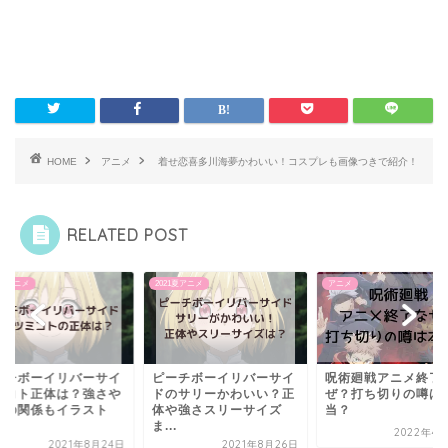
HOME
アニメ
着せ恋喜多川海夢かわいい！コスプレも画像つきで紹介！
RELATED POST
1夏アニメ
2021夏アニメ
アニメ
ーチボーイリバーサイ
ピーチボーイリバーサイ
呪術廻戦アニメ終了
ミコト正体は？強さや
ドのサリーかわいい？正
ぜ？打ち切りの噂は
との関係もイラスト
体や強さスリーサイズ
当？
.
ま...
2022年4月
2021年8月24日
2021年8月26日