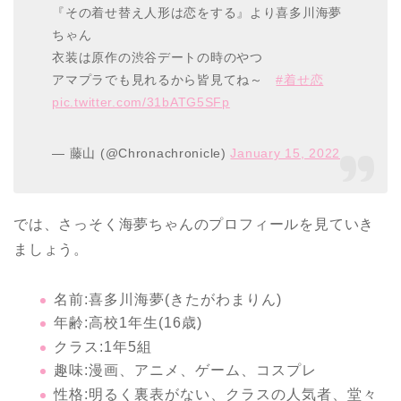
『その着せ替え人形は恋をする』より喜多川海夢
ちゃん
衣装は原作の渋谷デートの時のやつ
アマプラでも見れるから皆見てね～
#着せ恋
pic.twitter.com/31bATG5SFp
— 藤山 (@Chronachronicle)
January 15, 2022
では、さっそく海夢ちゃんのプロフィールを見ていき
ましょう。
名前:喜多川海夢(きたがわまりん)
年齢:高校1年生(16歳)
クラス:1年5組
趣味:漫画、アニメ、ゲーム、コスプレ
性格:明るく裏表がない、クラスの人気者、堂々