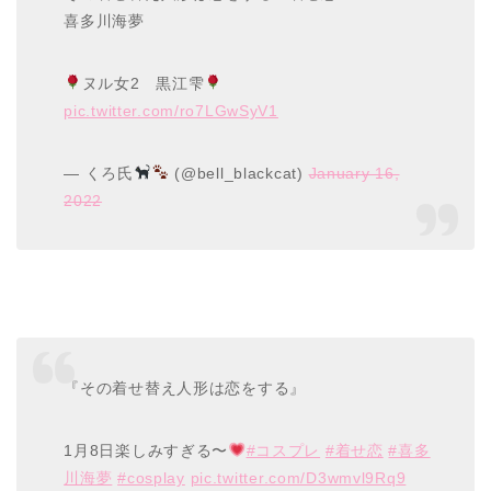
喜多川海夢
ヌル女2 黒江雫
pic.twitter.com/ro7LGwSyV1
— くろ氏
(@bell_blackcat)
January 16,
2022
『その着せ替え人形は恋をする』
1月8日楽しみすぎる〜
#コスプレ
#着せ恋
#喜多
川海夢
#cosplay
pic.twitter.com/D3wmvl9Rq9