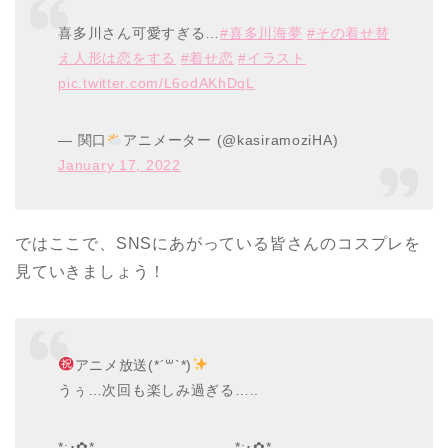
喜多川さん可愛すぎる…
#喜多川海夢
#その着せ替
え人形は恋をする
#着せ恋
#イラスト
pic.twitter.com/L6odAKhDqL
— 関口
アニメーター (@kasiramoziHA)
January 17, 2022
ではここで、SNSにあがっている皆さんのコスプレを
見ていきましょう！
アニメ放送(*´꒳`*)
うぅ…次回も楽しみ過ぎる…..
*:･✿*｡—————————*:･✿*｡