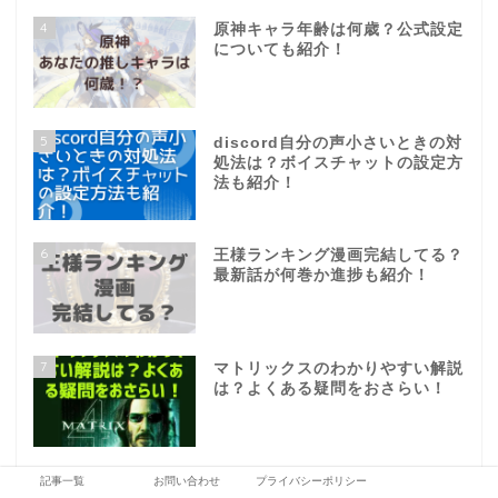
4
原神キャラ年齢は何歳？公式設定
についても紹介！
5
discord自分の声小さいときの対
処法は？ボイスチャットの設定方
法も紹介！
6
王様ランキング漫画完結してる？
最新話が何巻か進捗も紹介！
7
マトリックスのわかりやすい解説
は？よくある疑問をおさらい！
8
原神12000円で何連ガチャ回せ
記事一覧
お問い合わせ
プライバシーポリシー