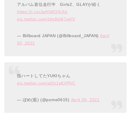
アルバム首位走行中 Girls2、GLAYが続く
https://t.co/JwHV8OXrXq
pic.twitter.com/Um8d4I7wVV
— Billboard JAPAN (@Billboard_JAPAN)
April
30, 2021
指ハートしてたYUKIちゃん
pic.twitter.com/aQz1pKXPhC
— ぽめ(藍) (@pome0615)
April 30, 2021