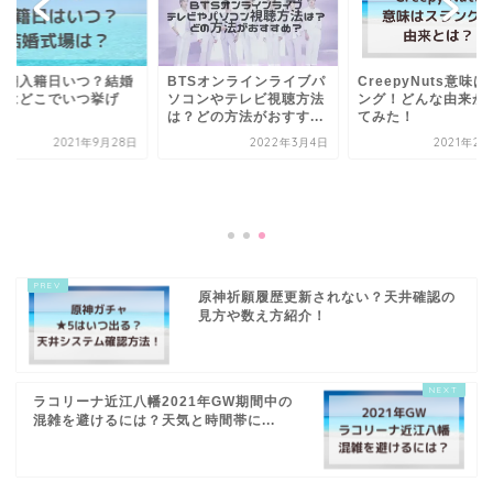
井翔入籍日いつ？結婚
BTSオンラインライブパ
CreepyNuts意味
場はどこでいつ挙げ
ソコンやテレビ視聴方法
ング！どんな由来か
？
は？どの方法がおすす...
てみた！
2021年9月28日
2022年3月4日
2021年2月
原神祈願履歴更新されない？天井確認の
見方や数え方紹介！
ラコリーナ近江八幡2021年GW期間中の
混雑を避けるには？天気と時間帯に...