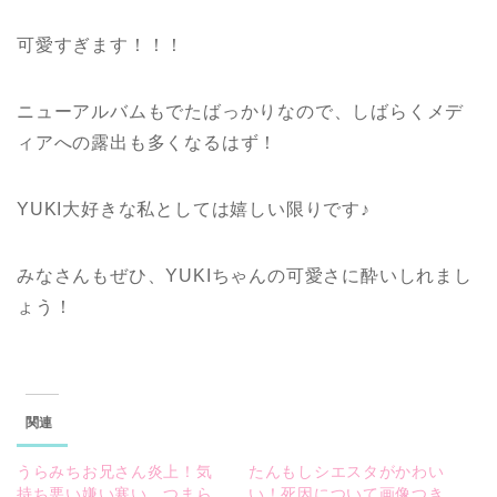
可愛すぎます！！！
ニューアルバムもでたばっかりなので、しばらくメデ
ィアへの露出も多くなるはず！
YUKI大好きな私としては嬉しい限りです♪
みなさんもぜひ、YUKIちゃんの可愛さに酔いしれまし
ょう！
関連
うらみちお兄さん炎上！気
たんもしシエスタがかわい
持ち悪い嫌い寒い…つまら
い！死因について画像つき