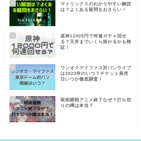
7
マトリックスのわかりやすい解説
は？よくある疑問をおさらい！
8
原神12000円で何連ガチャ回せ
る？天井までいくら掛かるかも検
証！
9
ワンオクマイファス対バンライブ
は2023年のいつ？チケット発売
日いつか徹底調査！
10
呪術廻戦アニメ終了なぜ？打ち切
りの噂は本当？