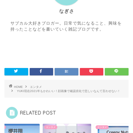
なぎさ
サブカル大好きブロガー。日常で気になること、興味を
持ったことなどを書いていく雑記ブログです。
HOME
エンタメ
YUKI現在2021年もかわいい！顔画像で確認劣化で悲しいなんて言わせない！
RELATED POST
タメ
エンタメ
エンタメ