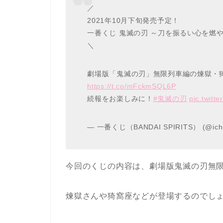
／
2021年10月下旬発売予定！
一番くじ 鬼滅の刃 ～刀を振るい心を燃
＼
劇場版「鬼滅の刃」無限列車編の煉獄・
https://t.co/mFckmSQL6P
続報をお楽しみに！
#鬼滅の刃
pic.twitt
— 一番くじ（BANDAI SPIRITS） (@ichi
今回のくじの内容は、劇場版鬼滅の刃無
煉獄さんや猗窩座などが登場するのでし