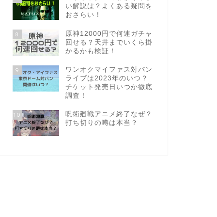
い解説は？よくある疑問を
おさらい！
原神12000円で何連ガチャ
8
回せる？天井までいくら掛
かるかも検証！
ワンオクマイファス対バン
9
ライブは2023年のいつ？
チケット発売日いつか徹底
調査！
呪術廻戦アニメ終了なぜ？
10
打ち切りの噂は本当？