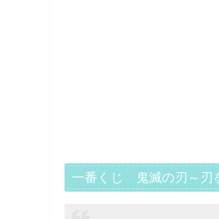
一番くじ 鬼滅の刃～刃