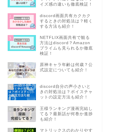
イズ感の違いも徹底検証！
discord画面共有カクカク
2
するときの対処法は？軽く
する方法も紹介！
NETFLIX画面共有で観る
3
方法はdiscord？Amazon
プライムも見られるか徹底
検証！
原神キャラ年齢は何歳？公
4
式設定についても紹介！
discord自分の声小さいと
5
きの対処法は？ボイスチャ
ットの設定方法も紹介！
王様ランキング漫画完結し
6
てる？最新話が何巻か進捗
も紹介！
マトリックスのわかりやす
7