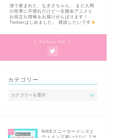
渚で産まれた、なぎさちゃん。 まだ人間
の世界に不慣れだけど一生懸命アニメと
お役立ち情報をお届けがんばります！
Twitterはじめました。 雑談したいです
＼ Follow me ／
カテゴリー
NIKEスニーカーメンズと
1
ウィメンズ違いはなに？サ