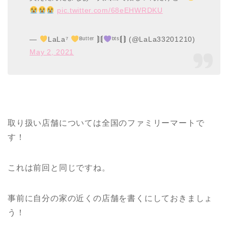
pic.twitter.com/68eEHWRDKU
—
LaLa⁷
ᴮᵘᵗᵗᵉʳ ⟭⟬
ᵇᵗˢ⟬⟭ (@LaLa33201210)
May 2, 2021
取り扱い店舗については全国のファミリーマートで
す！
これは前回と同じですね。
事前に自分の家の近くの店舗を書くにしておきましょ
う！