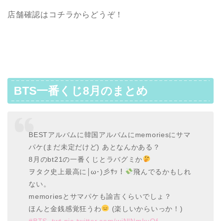
店舗確認はコチラからどうぞ！
BTS一番くじ8月のまとめ
BESTアルバムに韓国アルバムにmemoriesにサマ
パケ(まだ未定だけど) あとなんかある？
8月のbt21の一番くじとラバグミか
ヲタク史上最高に￨ω･)彡ｻｯ！
飛んでるかもしれ
ない。
memoriesとサマパケも諭吉くらいでしょ？
ほんと金銭感覚狂うわ
(楽しいからいっか！)
#BTS_twt
pic.twitter.com/wjNlNmkuOf