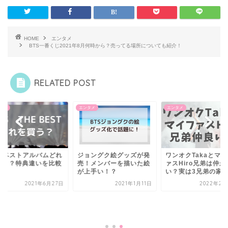
HOME
エンタメ
BTS一番くじ2021年8月何時から？売ってる場所についても紹介！
RELATED POST
タメ
エンタメ
エンタメ
TSベストアルバムどれ
ジョングク絵グッズが発
ワンオクTakaとマ
買う？特典違いを比較
売！メンバーを描いた絵
ァスHiro兄弟は仲が
証！
が上手い！？
い？実は3兄弟の家..
2021年6月27日
2021年1月11日
2022年2月