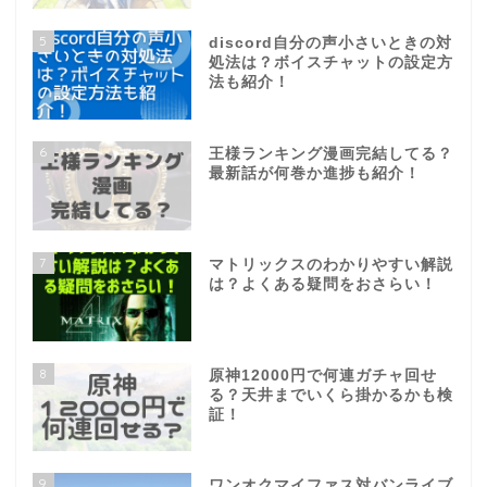
5
discord自分の声小さいときの対
処法は？ボイスチャットの設定方
法も紹介！
6
王様ランキング漫画完結してる？
最新話が何巻か進捗も紹介！
7
マトリックスのわかりやすい解説
は？よくある疑問をおさらい！
8
原神12000円で何連ガチャ回せ
る？天井までいくら掛かるかも検
証！
9
ワンオクマイファス対バンライブ