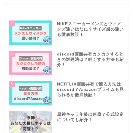
1
NIKEスニーカーメンズとウィメ
ンズ違いはなに？サイズ感の違い
も徹底検証！
2
discord画面共有カクカクすると
きの対処法は？軽くする方法も紹
介！
3
NETFLIX画面共有で観る方法は
discord？Amazonプライムも見
られるか徹底検証！
4
原神キャラ年齢は何歳？公式設定
についても紹介！