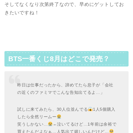
そしてなくなり次第終了なので、早めにゲットしてお
きたいですね！
BTS一番くじ8月はどこで発売？
昨日は仕事だったから、諦めてたら息子が「会社
の近くのファミマでこんな告知出てるよ…」
試しに来てみたら、30人位並んでる
1人5個購入
したら全然リームー
笑うしかない…
←泣いてるけど…1年前は余裕で
買えたんだよなぁ…人気出て嬉しいんだけど…