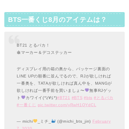
BTS一番くじ8月のアイテムは？
BT21 とるパカ！
傘マーカー＆デコステッカー
ディスプレイ用の箱の奥から、パッケージ裏面の
LINE UPの順番に並んでるので、RJが欲しければ
一番奥を、TATAが欲しければ真ん中を、MANGが
欲しければ一番手前を買いましょ〜
無事RJゲッ
ト
カワイイ(*≧∀≦*)
#BT21
#BTS
#bts
#とるパカ
#一番くじ
pic.twitter.com/yRwH1QYdCL
— michi
_ミチ_
(@michi_bts_jin)
February
7, 2020