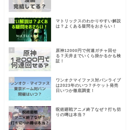
7
マトリックスのわかりやすい解説
は？よくある疑問をおさらい！
8
原神12000円で何連ガチャ回せ
る？天井までいくら掛かるかも検
証！
9
ワンオクマイファス対バンライブ
は2023年のいつ？チケット発売
日いつか徹底調査！
10
呪術廻戦アニメ終了なぜ？打ち切
りの噂は本当？