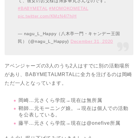
て、彼女のお父様は博多華丸さんなのです。
#BABYMETAL
#MOMOKOMETAL
pic.twitter.com/KMzN4l7hjH
— nagu_L_Happy（八木亭一門・キャンデー王国
民） (@nagu_L_Happy)
December 31, 2020
アベンジャーズの3人のうち2人はすでに別の活動場所
があり、BABYMETALMRTALに全力を注げるのは岡崎
ただ一人となっています。
岡崎…元さくら学院→現在は無所属
鞘師…元モーニング娘。→現在は個人での活動
を公表している。
藤平…元さくら学院→現在は@onefive所属