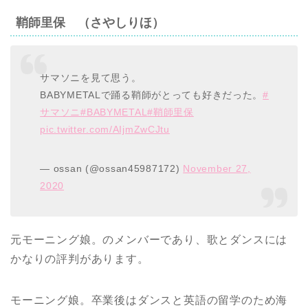
鞘師里保 （さやしりほ）
サマソニを見て思う。
BABYMETALで踊る鞘師がとっても好きだった。
#
サマソニ
#BABYMETAL
#鞘師里保
pic.twitter.com/AIjmZwCJtu
— ossan (@ossan45987172)
November 27,
2020
元モーニング娘。のメンバーであり、歌とダンスには
かなりの評判があります。
モーニング娘。卒業後はダンスと英語の留学のため海