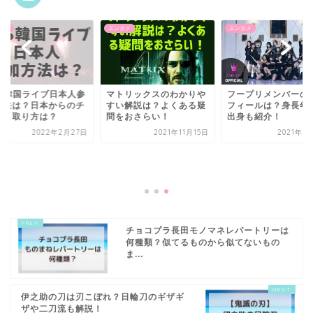
タメ
エンタメ
エンタメ
TS韓国ライブ日本人参
マトリックスのわかりや
フープリメンバーの
方法は？日本からのチ
すい解説は？よくある疑
フィールは？身長年
ット取り方は？
問をおさらい！
出身も紹介！
2022年2月27日
2021年11月15日
2021年1
チョコプラ長田モノマネレパートリーは
何種類？似てるものから似てないもの
ま...
伊之助の刀は刃こぼれ？日輪刀のギザギ
ザや二刀流も解説！