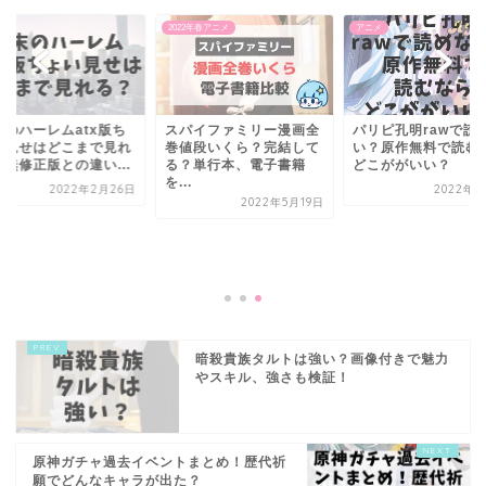
メ
2022年春アニメ
アニメ
末のハーレムatx版ち
スパイファミリー漫画全
パリピ孔明rawで読
い見せはどこまで見れ
巻値段いくら？完結して
い？原作無料で読む
？無修正版との違い...
る？単行本、電子書籍
どこががいい？
を...
2022年2月26日
2022年4
2022年5月19日
暗殺貴族タルトは強い？画像付きで魅力
やスキル、強さも検証！
原神ガチャ過去イベントまとめ！歴代祈
願でどんなキャラが出た？