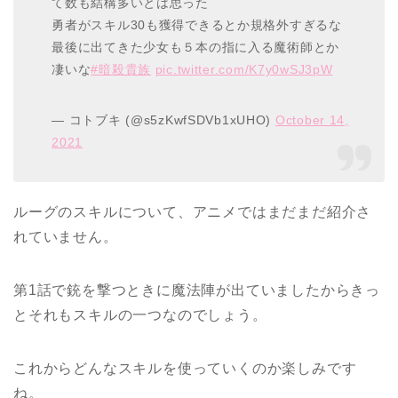
て数も結構多いとは思った
勇者がスキル30も獲得できるとか規格外すぎるな
最後に出てきた少女も５本の指に入る魔術師とか
凄いな
#暗殺貴族
pic.twitter.com/K7y0wSJ3pW
— コトブキ (@s5zKwfSDVb1xUHO)
October 14,
2021
ルーグのスキルについて、アニメではまだまだ紹介さ
れていません。
第1話で銃を撃つときに魔法陣が出ていましたからきっ
とそれもスキルの一つなのでしょう。
これからどんなスキルを使っていくのか楽しみです
ね。