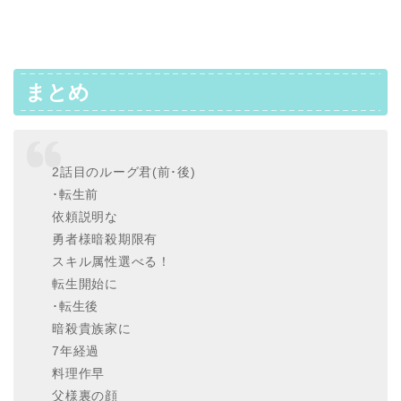
まとめ
2話目のルーグ君(前･後)
･転生前
依頼説明な
勇者様暗殺期限有
スキル属性選べる！
転生開始に
･転生後
暗殺貴族家に
7年経過
料理作早
父様裏の顔