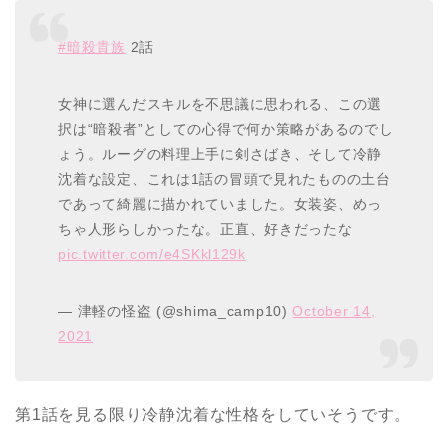
#暗殺貴族
2話
女神に選んだスキルを不思議に思われる、この選
択は“暗殺者”としての心得で何か策略があるのでし
ょう。ルーグの料理上手に剣さばき、そして冷静
沈着な設定、これは1話の冒頭で見れたものの土台
であって綺麗に描かれていました。女装姿、めっ
ちゃ人形らしかったな。正直、好きだったな
pic.twitter.com/e4SKkl129k
— 津軽の怪盗 (@shima_camp10)
October 14,
2021
第1話を見る限り冷静沈着な性格をしていそうです。