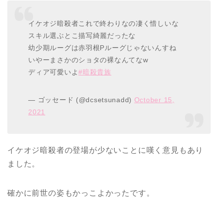
イケオジ暗殺者これで終わりなの凄く惜しいな
スキル選ぶとこ描写綺麗だったな
幼少期ルーグは赤羽根Pルーグじゃないんすね
いやーまさかのショタの裸なんてなw
ディア可愛いよ
#暗殺貴族
— ゴッセード (@dcsetsunadd)
October 15,
2021
イケオジ暗殺者の登場が少ないことに嘆く意見もあり
ました。
確かに前世の姿もかっこよかったです。