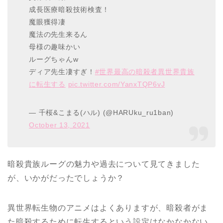
成長医療暗殺技術検査！
魔眼獲得凄
魔法の先生来るん
母様の趣味かい
ルーグちゃんw
ディア先生凄すぎ！
#世界最高の暗殺者異世界貴族
に転生する
pic.twitter.com/YanxTQP6vJ
— 千桜&こまる(ハル) (@HARUku_ru1ban)
October 13, 2021
暗殺貴族ルーグの魅力や過去について見てきました
が、いかがだったでしょうか？
異世界転生物のアニメはよくありますが、暗殺者がま
た暗殺するために転生するという設定はなかなかない