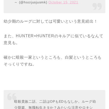
～ (@hscrjusjusmk)
October 15, 2021
幼少期のルーグに対しては可愛いという意見続出！
また、HUNTER×HUNTERのキルアに似ているなんて
意見も。
確かに暗殺一家というところも、白髪というところも
そっくりですね。
暗殺貴族二話、二話はOPもEDもなしか。ルーグ幼
少期篇、無職転生ネタか？みたいな注意やロキシ