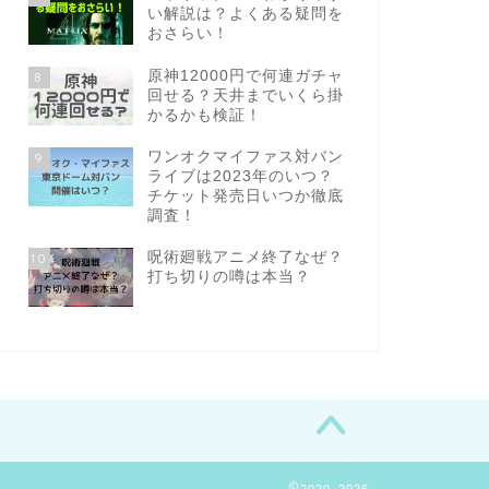
い解説は？よくある疑問を
おさらい！
原神12000円で何連ガチャ
8
回せる？天井までいくら掛
かるかも検証！
ワンオクマイファス対バン
9
ライブは2023年のいつ？
チケット発売日いつか徹底
調査！
呪術廻戦アニメ終了なぜ？
10
打ち切りの噂は本当？