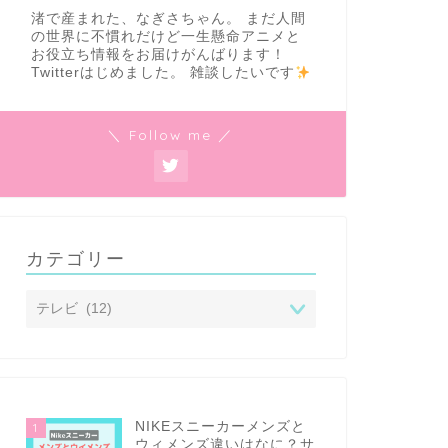
渚で産まれた、なぎさちゃん。 まだ人間
の世界に不慣れだけど一生懸命アニメと
お役立ち情報をお届けがんばります！
Twitterはじめました。 雑談したいです
＼ Follow me ／
カテゴリー
NIKEスニーカーメンズと
1
ウィメンズ違いはなに？サ