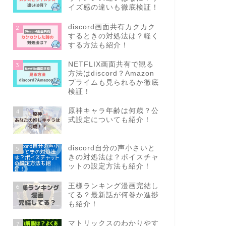
イズ感の違いも徹底検証！
discord画面共有カクカク
2
するときの対処法は？軽く
する方法も紹介！
NETFLIX画面共有で観る
3
方法はdiscord？Amazon
プライムも見られるか徹底
検証！
原神キャラ年齢は何歳？公
4
式設定についても紹介！
discord自分の声小さいと
5
きの対処法は？ボイスチャ
ットの設定方法も紹介！
王様ランキング漫画完結し
6
てる？最新話が何巻か進捗
も紹介！
マトリックスのわかりやす
7