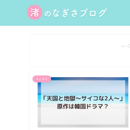
― 
エンタメ